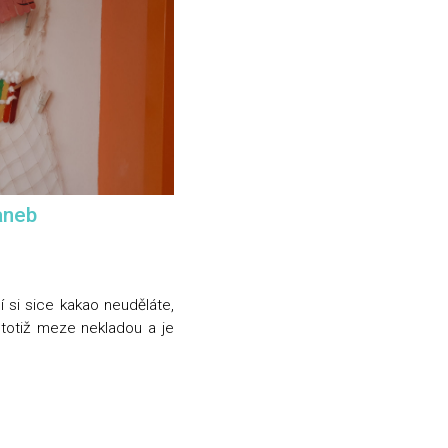
aneb
 si sice kakao neuděláte,
e totiž meze nekladou a je