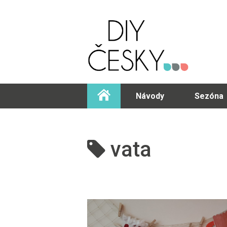
Návody
Sezóna
vata