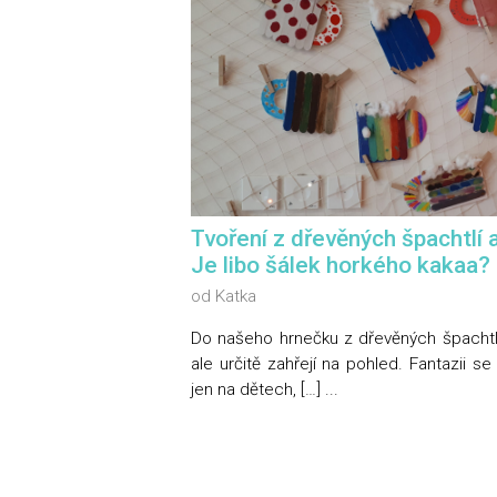
Tvoření z dřevěných špachtlí 
Je libo šálek horkého kakaa?
od
Katka
Do našeho hrnečku z dřevěných špachtlí
ale určitě zahřejí na pohled. Fantazii s
jen na dětech, […] ...