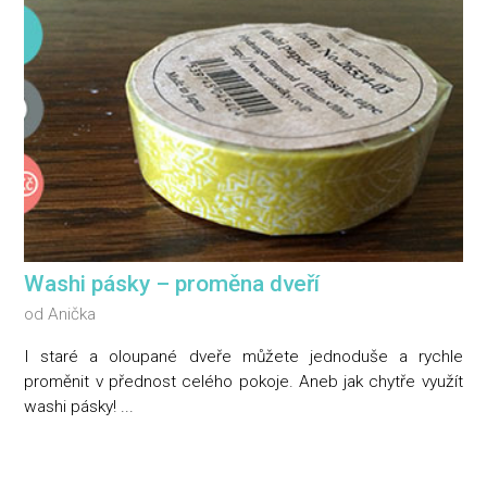
Washi pásky – proměna dveří
od
Anička
I staré a oloupané dveře můžete jednoduše a rychle
proměnit v přednost celého pokoje. Aneb jak chytře využít
washi pásky! ...