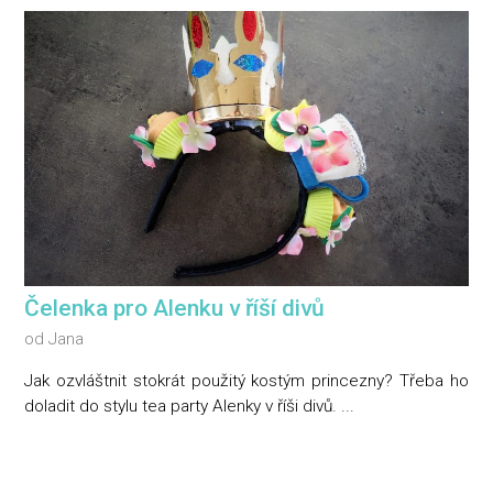
Čelenka pro Alenku v říší divů
od
Jana
Jak ozvláštnit stokrát použitý kostým princezny? Třeba ho
doladit do stylu tea party Alenky v říši divů. ...