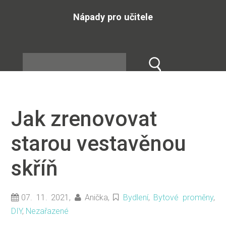
Nápady pro učitele
Jak zrenovovat
starou vestavěnou
skříň
07. 11. 2021,
Anička
,
Bydlení
,
Bytové proměny
,
DIY
,
Nezařazené