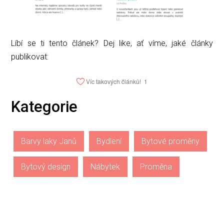
Líbí se ti tento článek? Dej like, ať víme, jaké články
publikovat:
Víc takových článků!
1
Kategorie
Barvy laky Janů
Bydlení
Bytové proměny
Bytový design
Nábytek
Proměna