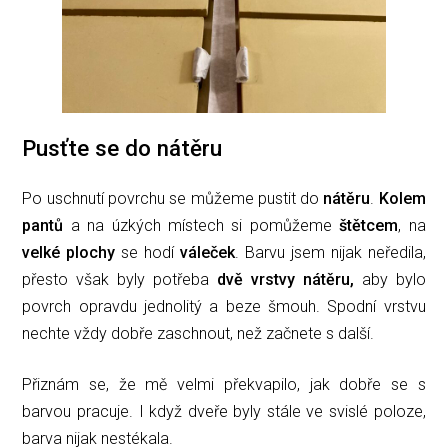
Pusťte se do nátěru
Po uschnutí povrchu se můžeme pustit do
nátěru
.
Kolem
pantů
a na úzkých místech si pomůžeme
štětcem
, na
velké plochy
se hodí
váleček
. Barvu jsem nijak neředila,
přesto však byly potřeba
dvě vrstvy nátěru,
aby bylo
povrch opravdu jednolitý a beze šmouh. Spodní vrstvu
nechte vždy dobře zaschnout, než začnete s další.
Přiznám se, že mě velmi překvapilo, jak dobře se s
barvou pracuje. I když dveře byly stále ve svislé poloze,
barva nijak nestékala.