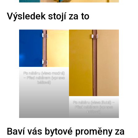
Výsledek stojí za to
Po nátěru (vlevo modrá)
– Před nátěrem (vpravo
béžová)
Po nátěru (vlevo žlutá) –
Před nátěrem (vpravo
béžová)
Baví vás bytové proměny za