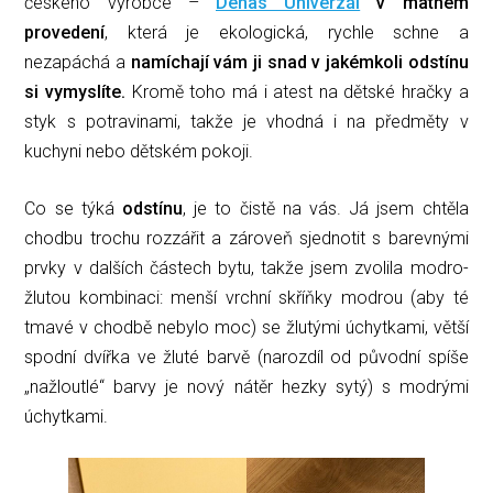
českého výrobce –
Denas Univerzál
v matném
provedení
, která je ekologická, rychle schne a
nezapáchá a
namíchají vám ji snad v jakémkoli odstínu
si vymyslíte.
Kromě toho má i atest na dětské hračky a
styk s potravinami, takže je vhodná i na předměty v
kuchyni nebo dětském pokoji.
Co se týká
odstínu
, je to čistě na vás. Já jsem chtěla
chodbu trochu rozzářit a zároveň sjednotit s barevnými
prvky v dalších částech bytu, takže jsem zvolila modro-
žlutou kombinaci: menší vrchní skříňky modrou (aby té
tmavé v chodbě nebylo moc) se žlutými úchytkami, větší
spodní dvířka ve žluté barvě (narozdíl od původní spíše
„nažloutlé“ barvy je nový nátěr hezky sytý) s modrými
úchytkami.