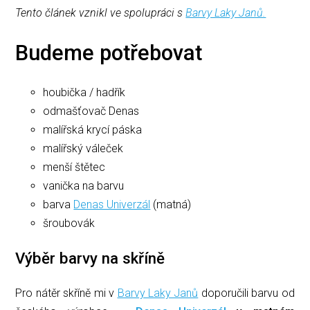
Tento článek vznikl ve spolupráci s
Barvy Laky Janů.
Budeme potřebovat
houbička / hadřík
odmašťovač Denas
malířská krycí páska
malířský váleček
menší štětec
vanička na barvu
barva
Denas Univerzál
(matná)
šroubovák
Výběr barvy na skříně
Pro nátěr skříně mi v
Barvy Laky Janů
doporučili barvu od